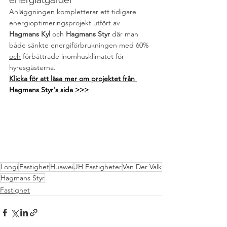
Anläggningen kompletterar ett tidigare 
energioptimeringsprojekt utfört av 
Hagmans Kyl 
och 
Hagmans Styr 
där man 
både sänkte energiförbrukningen med 60% 
och
 förbättrade inomhusklimatet för 
hyresgästerna.
Klicka för att läsa mer om projektet från 
Hagmans Styr's sida >>>
Longi
Fastighet
Huawei
JH Fastigheter
Van Der Valk
Hagmans Styr
Fastighet