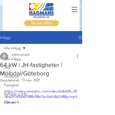
Be om offert
Inlägg
Alla inlägg
Administratör
Alla inlägg
64 kW | JH-fastigheter |
Villa
Mölndal/Göteborg
Jordbruk
Uppdaterat:
13 nov. 2021
Fastighet
https://video.wixstatic.com/video/b6b426_d0
Nyheter o Info
0b6297405045788bf98e1bc0a4c862/480p/mp4
/file.mp4
Karriär