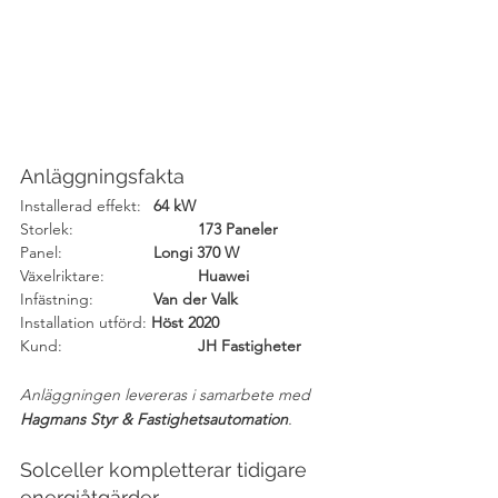
Anläggningsfakta
Installerad effekt: 	
64 kW
Storlek:
173 Paneler
Panel:			
Longi 370 W
Växelriktare: 		
Huawei
Infästning:
Van der Valk
Installation utförd:
 Höst 2020
Kund:
JH Fastigheter
Anläggningen levereras i samarbete med 
Hagmans Styr & Fastighetsautomation
.
Solceller kompletterar tidigare 
energiåtgärder