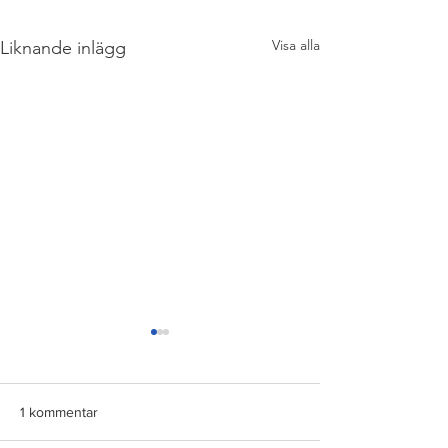
Visa alla
Liknande inlägg
1 kommentar
18,2 KW I Vallda