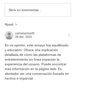
10,4KW I KINDS MK i
Skriv en kommentar...
Svenljunga
Nyast
carmolarrisa45
28 dec. 2025
En mi opinión, este ensayo fue equilibrado 
y educativo. Ofrece una explicación 
detallada de cómo las plataformas de 
entretenimiento en línea impactan la 
experiencia del usuario. Puede encontrar 
más información en la página web. Es 
alentador ver una conversación basada en 
hechos e imparcial.