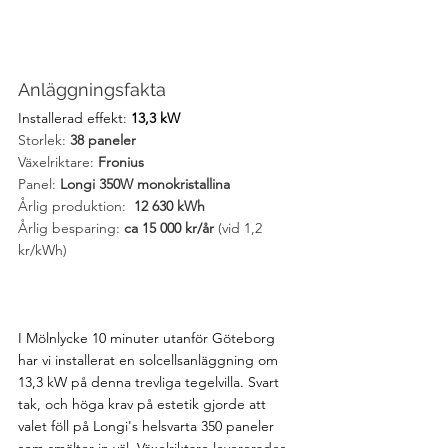
Anläggningsfakta
Installerad effekt: 
13,3 kW
Storlek: 
38 paneler
Växelriktare: 
Fronius
Panel: 
Longi 350W monokristallina
Årlig produktion: 
 12 630 kWh
Årlig besparing:
 ca 15 000 kr/år 
(vid 1,2 
kr/kWh)
I Mölnlycke 10 minuter utanför Göteborg 
har vi installerat en solcellsanläggning om 
13,3 kW på denna trevliga tegelvilla. Svart 
tak, och höga krav på estetik gjorde att 
valet föll på Longi's helsvarta 350 paneler 