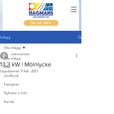
Be om offert
Inlägg
Alla inlägg
Administratör
Alla inlägg
13,3 kW | Mölnlycke
Villa
Uppdaterat:
9 feb. 2021
Jordbruk
Fastighet
Nyheter o Info
Karriär