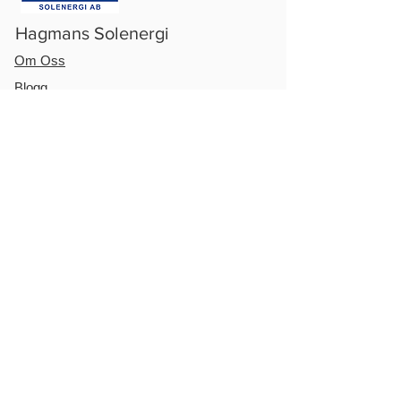
Hagmans Solenergi
Om Oss
Blogg
Om solenergi
Integritetspolicy
Solcellsanläggningar
Villa & Fritidshus
Gård & Jordbruk
Företag
Bostadsrättsförening
Produkter
Fasbalansering & Effektstyrning
Batteri & Energilager
Laddboxar & E-mobility