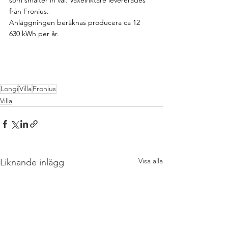
som smälter in väl. Växelriktare levererades 
från Fronius.
Anläggningen beräknas producera ca 12 
630 kWh per år.
Longi
Villa
Fronius
Villa
Visa alla
Liknande inlägg