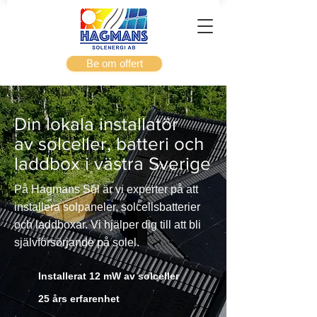
Be om offert
Välj ett alternativ
Solpaneler & batteri
Batteri
Din lokala installatör
Övrigt
av solceller, batteri och
laddbox i västra Sverige
På Hagmans Sol är vi experter på att
installera solpaneler, solcellsbatterier
och laddboxar. Vi hjälper dig till att bli
självförsörjande på solel.
Installerat 12 mW av solceller
25 års erfarenhet