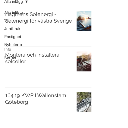
Alla inlägg
Alla inlägg
Hagmans Solenergi -
Solenergi för västra Sverige
Villa
Jordbruk
Fastighet
Nyheter o
Info
Montera och installera
Karriär
solceller
164,19 KWP I Wallenstam
Göteborg